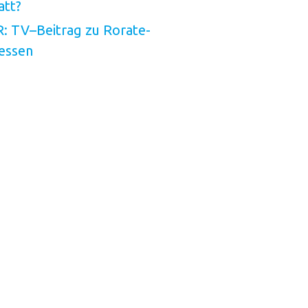
att?
R: TV
–
Beitrag zu Rorate-
essen