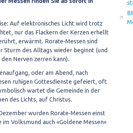
r Messen finden Sie ab sofort in
st
B
M
eise: Auf elektronisches Licht wird trotz
chtet, nur das Flackern der Kerzen erhellt
erührt, erwärmt. Rorate-Messen sind
r Sturm des Alltags wieder beginnt (und
 den Nerven zerren kann).
nenaufgang, oder am Abend, nach
en ruhigen Gottesdienste gefeiert, oft
ymbolisch wartet die Gemeinde in der
n des Lichts, auf Christus.
. Dezember wurden Rorate-Messen einst
sie im Volksmund auch «Goldene Messen»