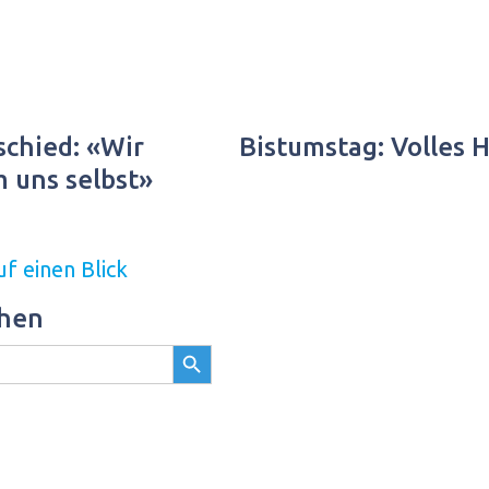
chied: «Wir
Bistumstag: Volles 
m uns selbst»
f einen Blick
chen
Search Button