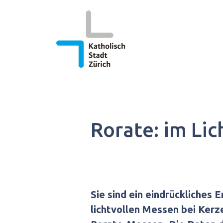
Springe
zum
Inhalt
Rorate: im Li
Sie sind ein eindrückliches E
lichtvollen Messen bei Kerz