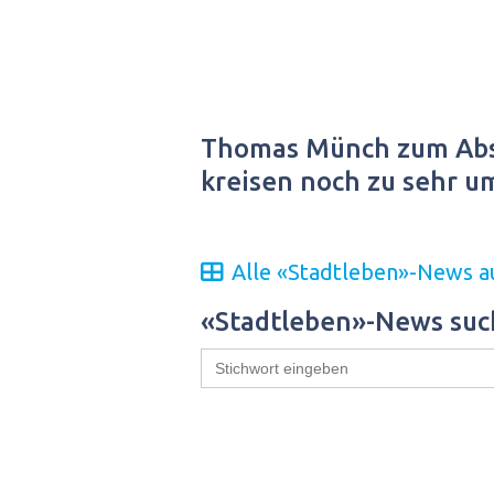
Thomas Münch zum Abs
kreisen noch zu sehr u
Alle «Stadtleben»-News au
«Stadtleben»-News su
Search
for: