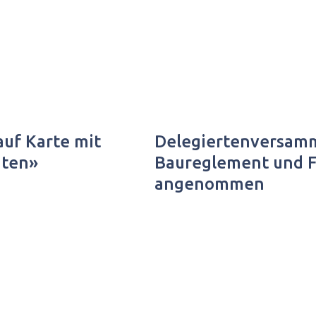
 auf Karte mit
Delegiertenversam
iten»
Baureglement und 
angenommen