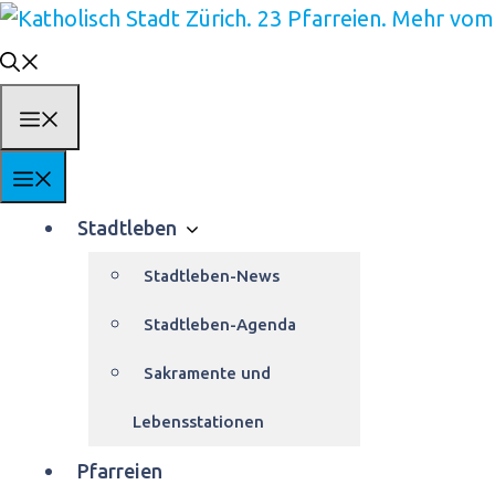
Springe
zum
Inhalt
Menü
Menü
Stadtleben
Stadtleben-News
Stadtleben-Agenda
Sakramente und
Lebensstationen
Pfarreien