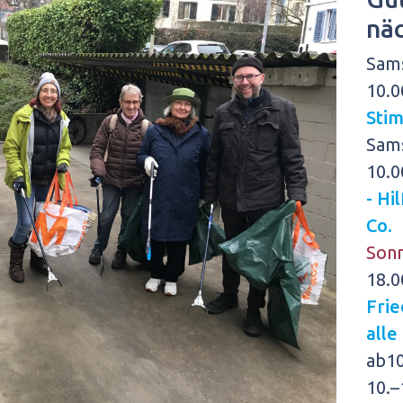
nä
Sam
10.0
Sti
Sam
10.0
- Hi
Co.
Son
18.0
Fri
alle
ab
1
10.–