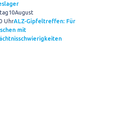
eslager
tag
10
August
0 Uhr
ALZ-Gipfeltreffen: Für
schen mit
chtnisschwierigkeiten