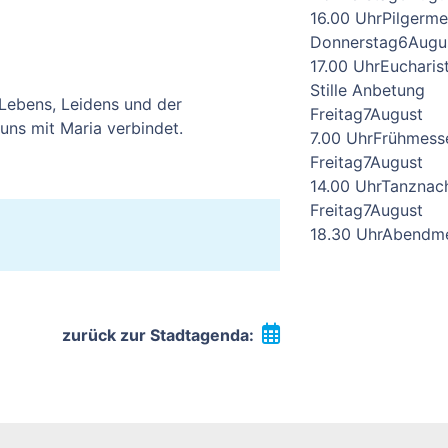
16.00 Uhr
Pilgerm
Donnerstag
6
Augu
17.00 Uhr
Eucharis
Stille Anbetung
Lebens, Leidens und der
Freitag
7
August
 uns mit Maria verbindet.
7.00 Uhr
Frühmess
Freitag
7
August
14.00 Uhr
Tanznac
Freitag
7
August
18.30 Uhr
Abendm
zurück zur Stadtagenda: