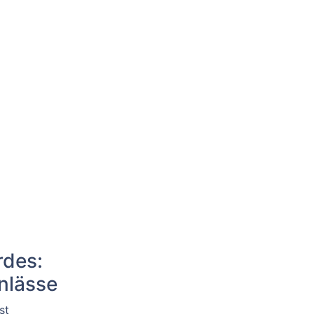
rdes:
nlässe
st