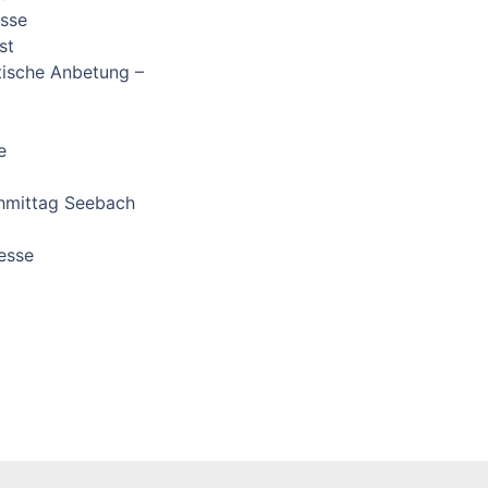
esse
st
tische Anbetung –
e
hmittag Seebach
esse