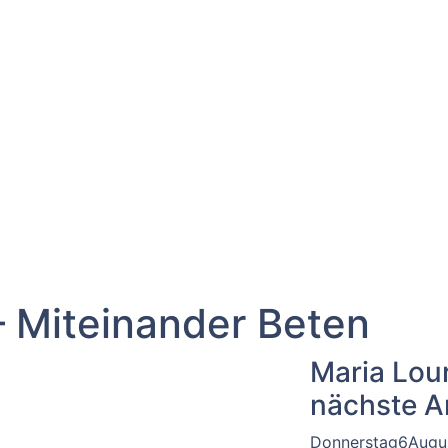
 Miteinander Beten
Maria Lou
nächste A
Donnerstag
6
Augu