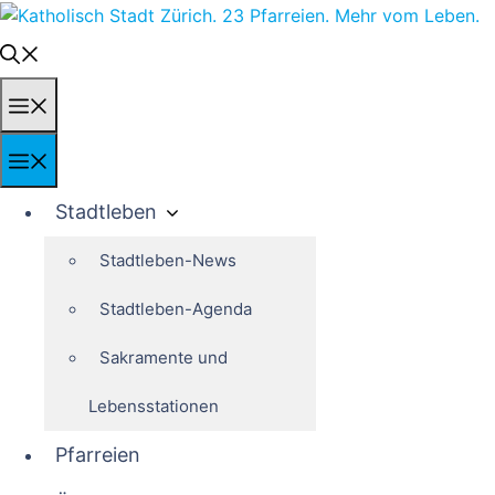
Springe
zum
Inhalt
Menü
Menü
Stadtleben
Stadtleben-News
Stadtleben-Agenda
Sakramente und
Lebensstationen
Pfarreien