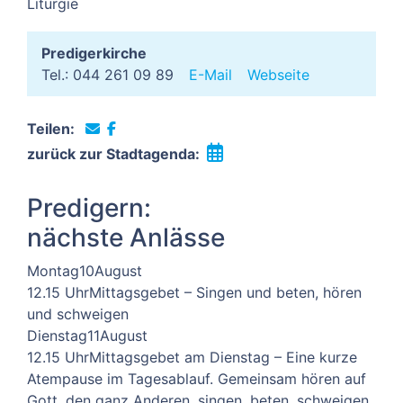
Liturgie
Predigerkirche
Tel.: 044 261 09 89
E-Mail
Webseite
Teilen:
zurück zur Stadtagenda:
Predigern:
nächste Anlässe
Montag
10
August
12.15 Uhr
Mittagsgebet – Singen und beten, hören
und schweigen
Dienstag
11
August
12.15 Uhr
Mittagsgebet am Dienstag – Eine kurze
Atempause im Tagesablauf. Gemeinsam hören auf
Gott, den ganz Anderen, singen, beten, schweigen.