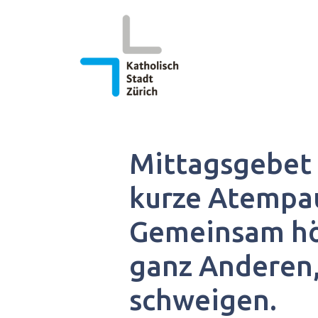
Springe
zum
Inhalt
Mittagsgebet 
kurze Atempau
Gemeinsam hö
ganz Anderen,
schweigen.