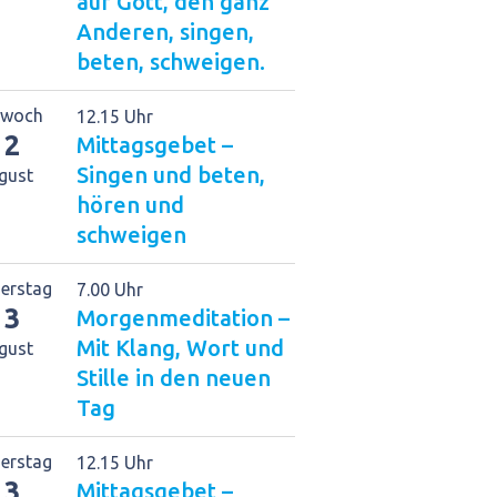
auf Gott, den ganz
Anderen, singen,
beten, schweigen.
twoch
12.15 Uhr
12
Mittagsgebet –
Singen und beten,
gust
hören und
schweigen
erstag
7.00 Uhr
13
Morgenmeditation –
Mit Klang, Wort und
gust
Stille in den neuen
Tag
erstag
12.15 Uhr
13
Mittagsgebet –