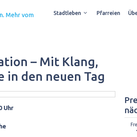
Stadtleben
Pfarreien
Übe
ion – Mit Klang,
le in den neuen Tag
Pre
0 Uhr
nä
Fr
che