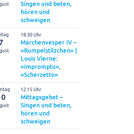
Singen und beten,
gust
hören und
schweigen
eitag
18.30 Uhr
7
Märchenvesper IV –
«Rumpelstilzchen» |
gust
Louis Vierne:
«Impromptu»,
«Scherzetto»
ntag
12.15 Uhr
10
Mittagsgebet –
Singen und beten,
gust
hören und
schweigen