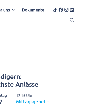
r uns
Dokumente
digern:
chste Anlässe
eitag
12.15 Uhr
7
Mittagsgebet –