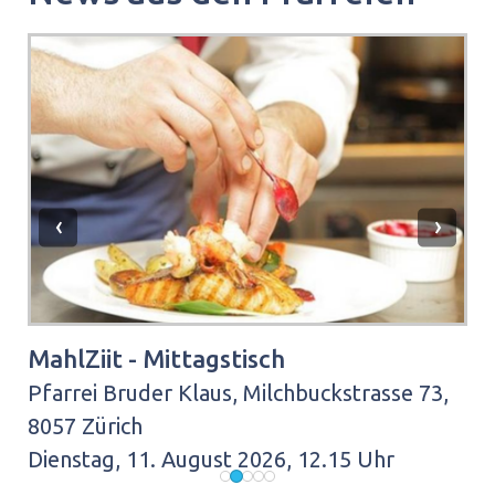
‹
›
ALZ-Gipfeltreffen: Für Menschen mit
MahlZiit - Mittagstisch
"Eine Finsternis brach über das ganze
Kirchenchor-Proben
Grillabend für alle
Gedächtnisschwierigkeiten
Land herein"
Pfarrei Bruder Klaus, Milchbuckstrasse 73,
8057 Zürich
Dienstag, 11. August 2026, 12.15 Uhr