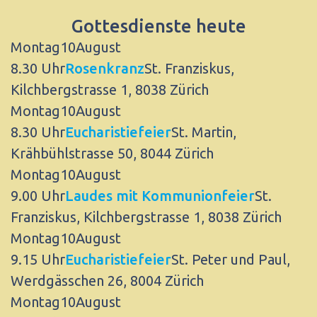
Gottesdienste heute
Montag
10
August
8.30 Uhr
Rosenkranz
St. Franziskus,
Kilchbergstrasse 1, 8038 Zürich
Montag
10
August
8.30 Uhr
Eucharistiefeier
St. Martin,
Krähbühlstrasse 50, 8044 Zürich
Montag
10
August
9.00 Uhr
Laudes mit Kommunionfeier
St.
Franziskus, Kilchbergstrasse 1, 8038 Zürich
Montag
10
August
9.15 Uhr
Eucharistiefeier
St. Peter und Paul,
Werdgässchen 26, 8004 Zürich
Montag
10
August