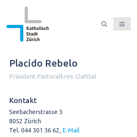
Springe
zum
Inhalt
Men
Placido Rebelo
Präsident Pastoralkreis Glatttal
Kontakt
Seebacherstrasse 3
8052 Zürich
Tel. 044 301 36 62,
E-Mail