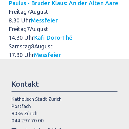
Paulus - Bruder Klaus: An der Alten Aare
Freitag
7
August
8.30 Uhr
Messfeier
Freitag
7
August
14.30 Uhr
Kafi Doro-Thé
Samstag
8
August
17.30 Uhr
Messfeier
Kontakt
Katholisch Stadt Zürich
Postfach
8036 Zürich
044 297 70 00