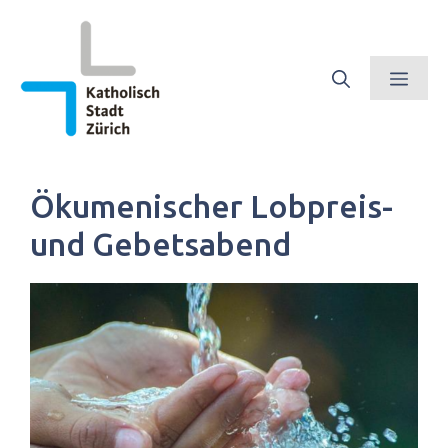
Springe
zum
Inhalt
Men
Ökumenischer Lobpreis-
und Gebetsabend