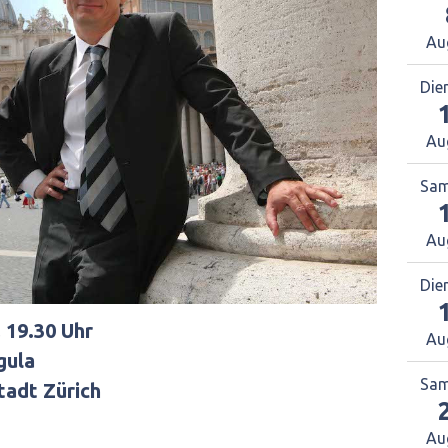
Au
Die
Au
Sam
Au
Die
 19.30 Uhr
Au
gula
Sam
tadt Zürich
Au