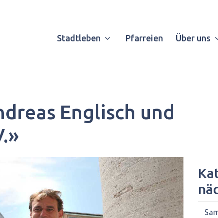
Stadtleben
Pfarreien
Über uns
Andreas Englisch und
V.»
Kat
nä
Sam