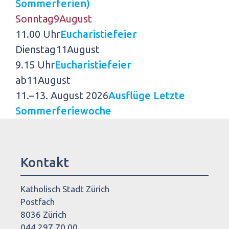
Sommerferien)
Sonntag
9
August
11.00 Uhr
Eucharistiefeier
Dienstag
11
August
9.15 Uhr
Eucharistiefeier
ab
11
August
11.–13. August 2026
Ausflüge Letzte
Sommerferiewoche
Kontakt
Katholisch Stadt Zürich
Postfach
8036 Zürich
044 297 70 00