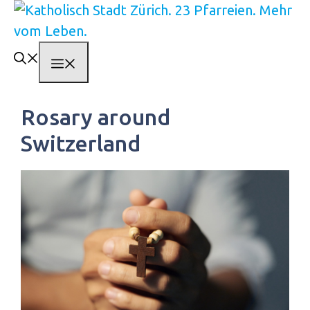
Springe
zum
Inhalt
Menü
Rosary around
Switzerland