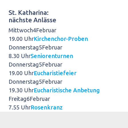
St. Katharina:
nächste Anlässe
Mittwoch
4
Februar
19.00 Uhr
Kirchenchor-Proben
Donnerstag
5
Februar
8.30 Uhr
Seniorenturnen
Donnerstag
5
Februar
19.00 Uhr
Eucharistiefeier
Donnerstag
5
Februar
19.30 Uhr
Eucharistische Anbetung
Freitag
6
Februar
7.55 Uhr
Rosenkranz