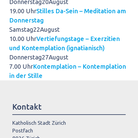
Donnerstag
20
August
19.00 Uhr
Stilles Da-Sein – Meditation am
Donnerstag
Samstag
22
August
10.00 Uhr
Vertiefungstage – Exerzitien
und Kontemplation (ignatianisch)
Donnerstag
27
August
7.00 Uhr
Kontemplation – Kontemplation
in der Stille
Kontakt
Katholisch Stadt Zürich
Postfach